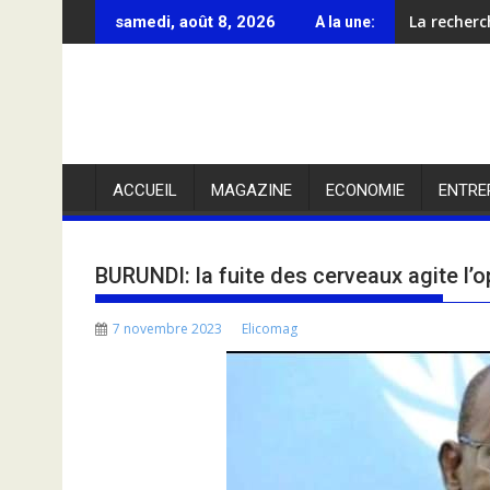
Skip
La recherc
samedi, août 8, 2026
A la une:
to
content
ACCUEIL
MAGAZINE
ECONOMIE
ENTRE
BURUNDI: la fuite des cerveaux agite l’o
7 novembre 2023
Elicomag