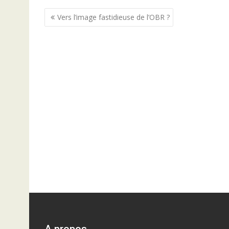
Navigation
Vers l’image fastidieuse de l’OBR ?
de
l’article
A propos