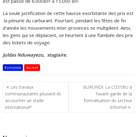
est passé de 6.000BIF à 15.000 BIF.
La seule justification de cette hausse exorbitante des prix est
la pénurie du carburant. Pourtant, pendant les fêtes de fin
d’année les mouvements inter-provinces se multiplient. Ainsi,
les gens qui se déplacent, se heurtent à une flambée des prix
des tickets de voyage.
Juldas Nduwayezu, stagiaire.
Economie
Societé
Navigation
Les travaux
BURUNDI: La COSYBU à
de
communautaires peuvent-ils
l’avant-garde de la
l’article
accoucher un stade
formalisation du secteur
international?
informel