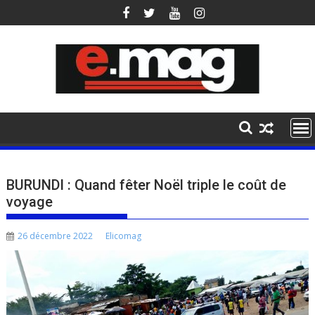
Skip
to
content
BURUNDI : Quand fêter Noël triple le coût de
voyage
26 décembre 2022
Elicomag