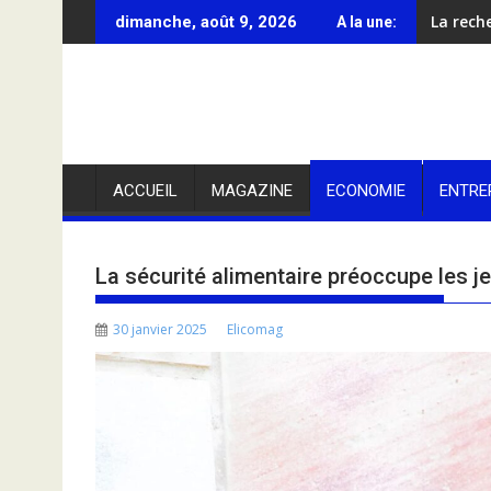
Skip
La rech
dimanche, août 9, 2026
A la une:
to
content
ACCUEIL
MAGAZINE
ECONOMIE
ENTRE
La sécurité alimentaire préoccupe les 
30 janvier 2025
Elicomag