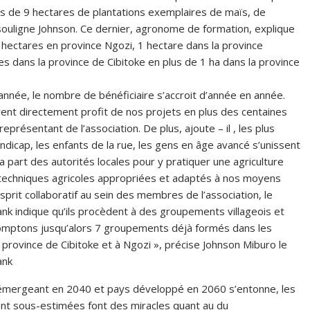
us de 9 hectares de plantations exemplaires de maïs, de
 souligne Johnson. Ce dernier, agronome de formation, explique
3 hectares en province Ngozi, 1 hectare dans la province
s dans la province de Cibitoke en plus de 1 ha dans la province
 année, le nombre de bénéficiaire s’accroit d’année en année.
irent directement profit de nos projets en plus des centaines
eprésentant de l’association. De plus, ajoute – il , les plus
ndicap, les enfants de la rue, les gens en âge avancé s’unissent
a part des autorités locales pour y pratiquer une agriculture
echniques agricoles appropriées et adaptés à nos moyens
sprit collaboratif au sein des membres de l’association, le
nk indique qu’ils procèdent à des groupements villageois et
comptons jusqu’alors 7 groupements déjà formés dans les
ovince de Cibitoke et à Ngozi », précise Johnson Miburo le
ank
s émergeant en 2040 et pays développé en 2060 s’entonne, les
nt sous-estimées font des miracles quant au du