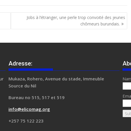
Jobs à l’étranger, une perle trop convoité des jeunes
chômeurs burundais.
Adresse:
Ab
ur
Mukaza, Rohero, Avenue du stade, Immeuble
Na
l
Source du Nil
Ema
Bureau no 515, 517 et 519
info@elicomag.org
+257 75 122 223