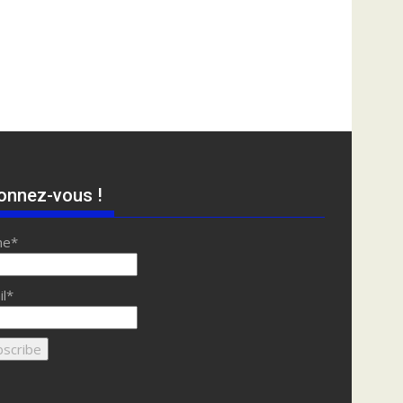
onnez-vous !
me*
il*