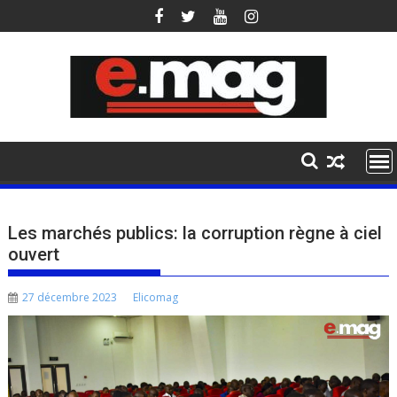
Skip
to
content
Les marchés publics: la corruption règne à ciel
ouvert
27 décembre 2023
Elicomag