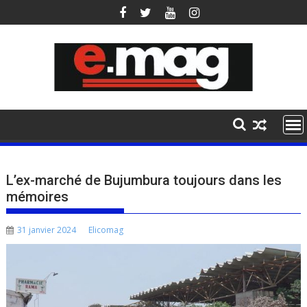
Skip
to
content
L’ex-marché de Bujumbura toujours dans les
mémoires
31 janvier 2024
Elicomag