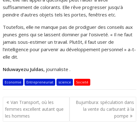
suffisamment de colorants
. Elle rêve progresser
jusqu’à
peindre d’autres objets tels les portes, fenêtres etc.
Toutefois, elle ne manque pas de prodiguer des conseils aux
jeunes gens qui se laissent dominer par l’oisiveté. « Il ne faut
jamais sous-estimer un travail
. P
lutôt
,
il faut us
er de
l’intelligence
pour parvenir
au développement personnel
» a-t-
elle dit.
Nduwaye
zu Juldas,
journaliste
.
Economie
Entrepreneuriat
science
Societé
Navigation
Van Transport, où les
Bujumbura: spéculation dans
de
femmes excellent autant que
la vente du carburant à la
l’article
les hommes
pompe