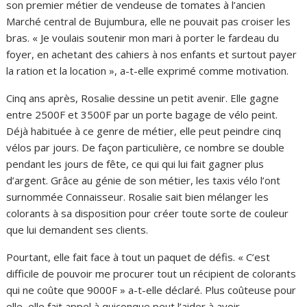
son premier métier de vendeuse de tomates à l’ancien
Marché
central
de Bujumbura,
elle ne pouvait pas
croiser
les
bras. «
Je voulais s
outenir mon mari à porter le fardeau du
foyer
,
en achetant des cahiers à nos enfants
et surtout
payer
la ration
et la location »
, a
-t-elle exprim
é
comme motivation
.
Cinq ans après, Rosalie dessine un petit
avenir. Elle
gagne
entre
2500F
et
3500F par un porte bagage
de vélo peint
.
Déjà habituée à ce genre de métier, elle peut
peindre cinq
vélos par jours
. De façon particulière, ce nombre se double
pendant les jours de fête
,
ce qui qui lui fait gagner plus
d’argent. Grâce au génie de son métier, les taxis vélo l’ont
surnommée Connaisseur. Rosalie
sait bien mélanger les
colorants à sa disposition pour créer toute sorte de couleur
que lui demandent
ses clients
.
Pourtant, elle fait face à tout un paquet de défis. « C
’est
difficile
de pouvoir me procurer tout un récipient de colorants
qui ne coûte que 9000F » a-t-elle déclaré. Plus coûteuse pour
elle, elle fait appel à quiconque peut l’aider à avoir